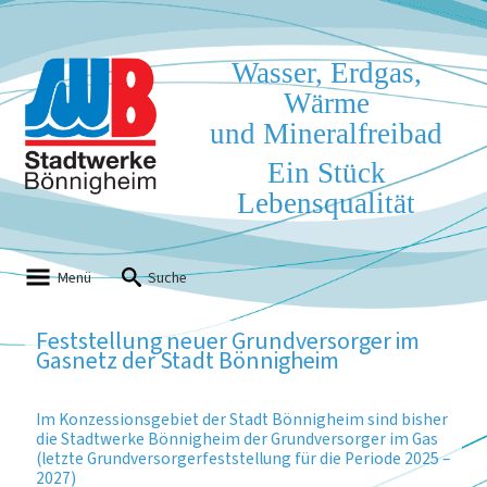
Wasser, Erdgas,
Wärme
und Mineralfreibad
Ein Stück
Lebensqualität
Menü
Suche
Feststellung neuer Grundversorger im
Gasnetz der Stadt Bönnigheim
Im Konzessionsgebiet der Stadt Bönnigheim sind bisher
die Stadtwerke Bönnigheim der Grundversorger im Gas
(letzte Grundversorgerfeststellung für die Periode 2025 –
2027)