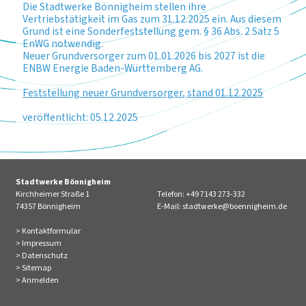
Die Stadtwerke Bönnigheim stellen ihre
Vertriebstätigkeit im Gas zum 31.12.2025 ein. Aus diesem
Grund ist eine Sonderfeststellung gem. § 36 Abs. 2 Satz 5
EnWG notwendig.
Neuer Grundversorger zum 01.01.2026 bis 2027 ist die
ENBW Energie Baden-Württemberg AG.
Feststellung neuer Grundversorger, stand 01.12.2025
veröffentlicht: 05.12
.2025
Stadtwerke Bönnigheim
Kirchheimer Straße 1
Telefon: +49 7143 273-332
74357 Bönnigheim
E-Mail:
stadtwerke@boennigheim.de
Kontaktformular
Impressum
Datenschutz
Sitemap
Anmelden