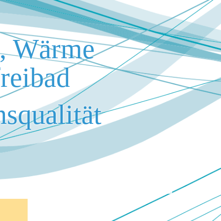
s, Wärme
reibad
squalität