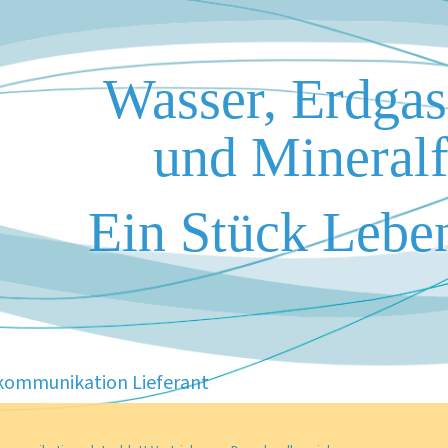
Wasser, Erdga
und Mineralf
Ein Stück Leben
kommunikation Lieferant